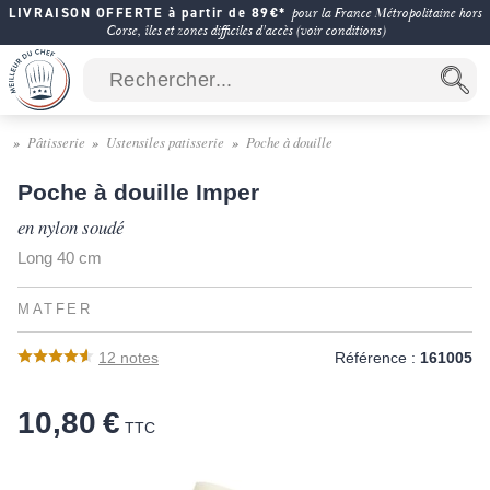
LIVRAISON OFFERTE à partir de 89€*
pour la France Métropolitaine hors
Corse, îles et zones difficiles d'accès (voir conditions)
Pâtisserie
Ustensiles patisserie
Poche à douille
Poche à douille Imper
en nylon soudé
Long 40 cm
MATFER
12
notes
Référence :
161005
10,80 €
TTC