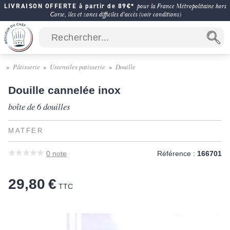
LIVRAISON OFFERTE à partir de 89€*
pour la France Métropolitaine hors
Corse, îles et zones difficiles d'accès (voir conditions)
Pâtisserie
Ustensiles patisserie
Douille
Douille cannelée inox
boîte de 6 douilles
MATFER
0
note
Référence :
166701
29,80 €
TTC