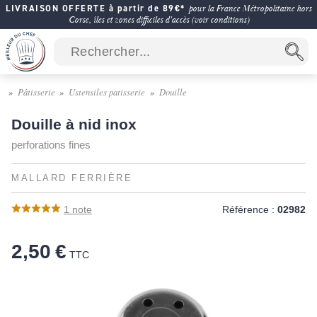
LIVRAISON OFFERTE à partir de 89€*
pour la France Métropolitaine hors
Corse, îles et zones difficiles d'accès (voir conditions)
Pâtisserie
Ustensiles patisserie
Douille
Douille à nid inox
perforations fines
MALLARD FERRIÈRE
1
note
Référence :
02982
2,50 €
TTC