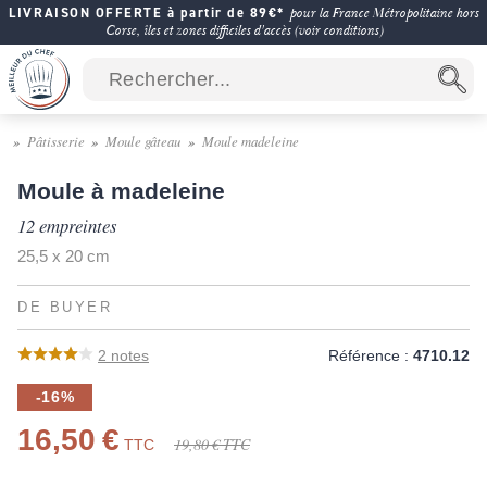
LIVRAISON OFFERTE à partir de 89€*
pour la France Métropolitaine hors
Corse, îles et zones difficiles d'accès (voir conditions)
Pâtisserie
Moule gâteau
Moule madeleine
Moule à madeleine
12 empreintes
25,5 x 20 cm
DE BUYER
2
notes
Référence :
4710.12
-16%
16,50 €
19,80 €
TTC
TTC