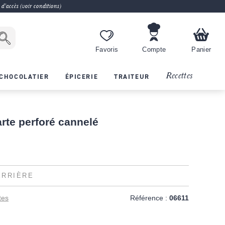
 d'accès (voir conditions)
Favoris
Compte
Panier
Recettes
CHOCOLATIER
ÉPICERIE
TRAITEUR
arte perforé cannelé
ERRIÈRE
tes
Référence :
06611