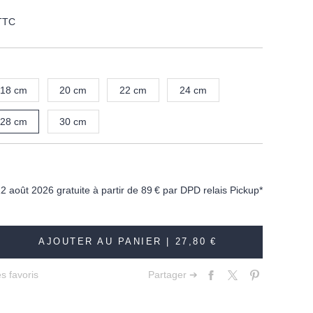
TTC
18 cm
20 cm
22 cm
24 cm
28 cm
30 cm
12 août 2026 gratuite à partir de
89 €
par DPD relais Pickup*
AJOUTER AU PANIER |
27,80 €
s favoris
Partager ➔