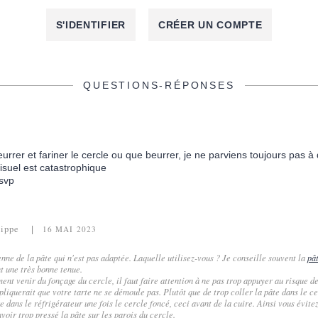
S'IDENTIFIER
CRÉER UN COMPTE
QUESTIONS-RÉPONSES
eurrer et fariner le cercle ou que beurrer, je ne parviens toujours pas à
visuel est catastrophique
svp
lippe
16 MAI 2023
ienne de la pâte qui n'est pas adaptée. Laquelle utilisez-vous ? Je conseille souvent la
pâ
t une très bonne tenue.
t venir du fonçage du cercle, il faut faire attention à ne pas trop appuyer au risque de
pliquerait que votre tarte ne se démoule pas. Plutôt que de trop coller la pâte dans le cer
e dans le réfrigérateur une fois le cercle foncé, ceci avant de la cuire. Ainsi vous évite
voir trop pressé la pâte sur les parois du cercle.