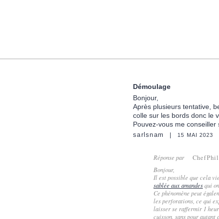
Démoulage
Bonjour,
Après plusieurs tentative, b
colle sur les bords donc le 
Pouvez-vous me conseiller 
sarlsnam
15 MAI 2023
Réponse par
ChefPhi
Bonjour,
Il est possible que cela v
sablée aux amandes
qui on
Ce phénomène peut égalemen
les perforations, ce qui ex
laisser se raffermir 1 heur
cuisson, sans pour autant a