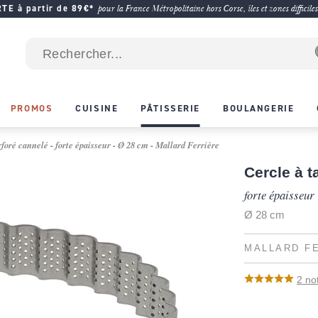
E à partir de 89€*
pour la France Métropolitaine hors Corse, îles et zones difficiles
PROMOS
CUISINE
PÂTISSERIE
BOULANGERIE
rforé cannelé - forte épaisseur - Ø 28 cm - Mallard Ferrière
Cercle à t
forte épaisseur
Ø 28 cm
MALLARD F
2
no