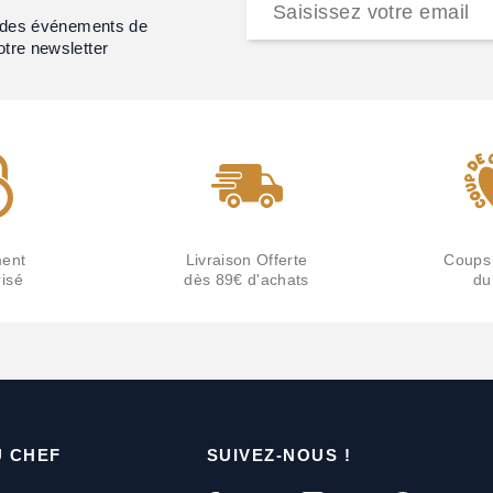
et des événements de
otre newsletter
ent
Livraison Offerte
Coups
isé
dès 89€ d'achats
du
U CHEF
SUIVEZ-NOUS !