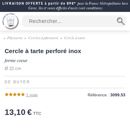
LIVRAISON OFFERTE à partir de 89€*
pour la France Métropolitaine hors
Corse, îles et zones difficiles d'accès (voir conditions)
Pâtisserie
Cercles à pâtisserie
Cercle à tarte
Cercle à tarte perforé inox
forme coeur
Ø 22 cm
DE BUYER
1
note
Référence :
3099.53
13,10 €
TTC