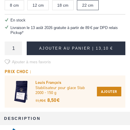
8 cm
12 cm
18 cm
22 cm
En stock
Livraison le 13 août 2026 gratuite à partir de
89 €
par DPD relais
Pickup*
AJOUTER AU PANIER |
13,10 €
Ajouter à mes favoris
PRIX CHOC :
Louis François
Stabilisateur pour glace Stab
AJOUTER
2000 - 150 g
8,50 €
11,90 €
DESCRIPTION