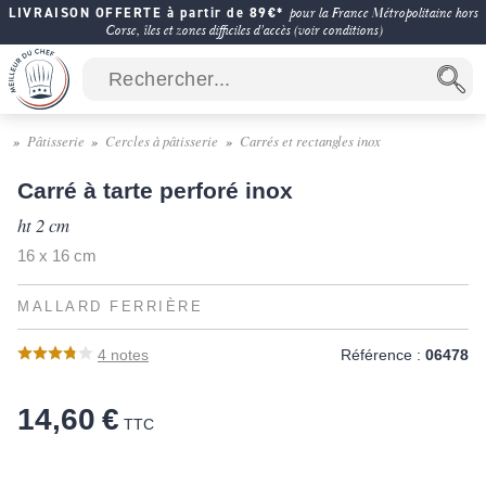
LIVRAISON OFFERTE à partir de 89€*
pour la France Métropolitaine hors
Corse, îles et zones difficiles d'accès (voir conditions)
Pâtisserie
Cercles à pâtisserie
Carrés et rectangles inox
Carré à tarte perforé inox
ht 2 cm
16 x 16 cm
MALLARD FERRIÈRE
4
notes
Référence :
06478
14,60 €
TTC