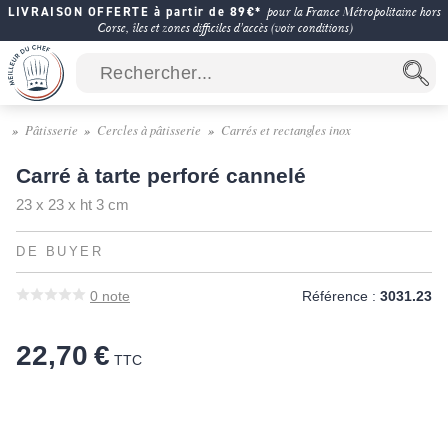
LIVRAISON OFFERTE à partir de 89€*
pour la France Métropolitaine hors
Corse, îles et zones difficiles d'accès (voir conditions)
Pâtisserie
Cercles à pâtisserie
Carrés et rectangles inox
Carré à tarte perforé cannelé
23 x 23 x ht 3 cm
DE BUYER
0
note
Référence :
3031.23
22,70 €
TTC