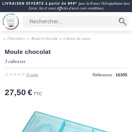
LIVRAISON OFFERTE à partir de 89€*
pour la France Métropolitaine hors
Corse, îles et zones difficiles d'accès (voir conditions)
Chocolatier
Moule à chocolat
Cabosse de cacao
Moule chocolat
3 cabosses
0
note
Référence :
16305
27,50 €
TTC