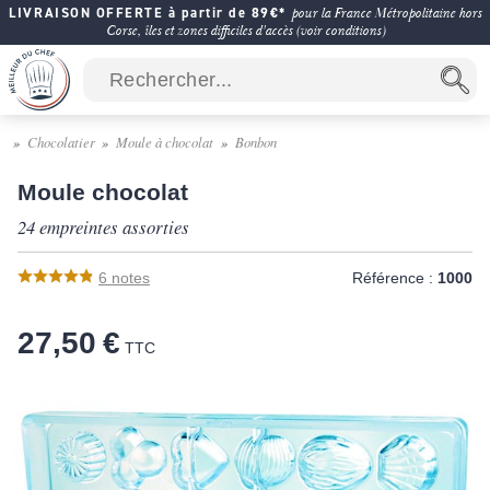
LIVRAISON OFFERTE à partir de 89€*
pour la France Métropolitaine hors
Corse, îles et zones difficiles d'accès (voir conditions)
Chocolatier
Moule à chocolat
Bonbon
Moule chocolat
24 empreintes assorties
6
notes
Référence :
1000
27,50 €
TTC