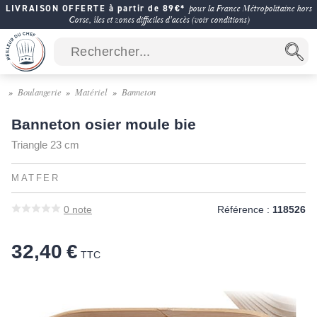
LIVRAISON OFFERTE à partir de 89€*
pour la France Métropolitaine hors
Corse, îles et zones difficiles d'accès (voir conditions)
Boulangerie
Matériel
Banneton
Banneton osier moule bie
Triangle 23 cm
MATFER
0
note
Référence :
118526
32,40 €
TTC