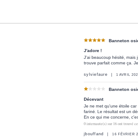
Banneton osie
J'adore !
J'ai beaucoup hésité, mais 
trouve parfait comme ça. Je f
sylviefaure
1 AVRIL 20
Banneton osie
Décevant
Je ne met qu'une étoile car
fariné. Le résultat est un 
En ce qui me concerne, c'es
0
internaute(s) sur
16
ont trouvé c
jbouffand
16 FÉVRIER 