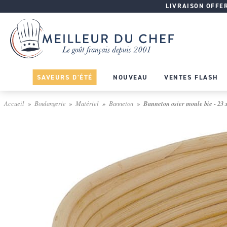
LIVRAISON OFFERT
SAVEURS D'ÉTÉ
NOUVEAU
VENTES FLASH
Accueil
Boulangerie
Matériel
Banneton
Banneton osier moule bie - 23 