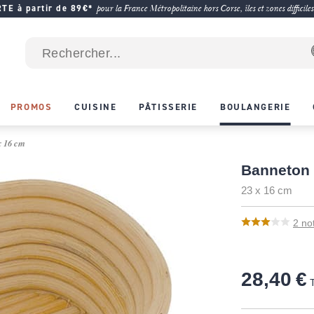
E à partir de 89€*
pour la France Métropolitaine hors Corse, îles et zones difficiles
PROMOS
CUISINE
PÂTISSERIE
BOULANGERIE
x 16 cm
Banneton 
23 x 16 cm
2
no
28,40 €