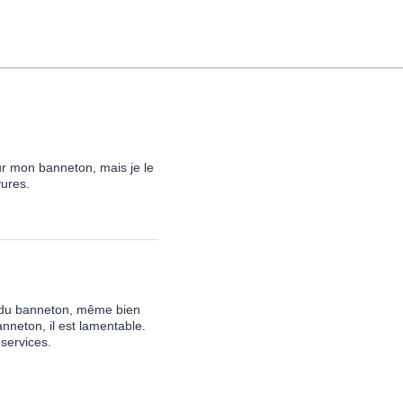
ur mon banneton, mais je le
yures.
nd du banneton, même bien
nneton, il est lamentable.
services.