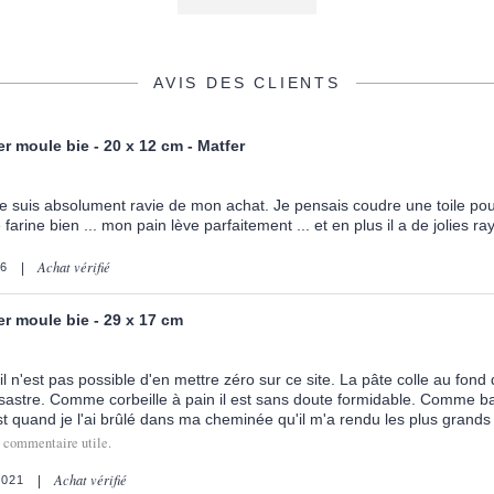
AVIS DES CLIENTS
r moule bie - 20 x 12 cm - Matfer
je suis absolument ravie de mon achat. Je pensais coudre une toile po
arine bien ... mon pain lève parfaitement ... et en plus il a de jolies ra
Achat vérifié
26
r moule bie - 29 x 17 cm
 il n'est pas possible d'en mettre zéro sur ce site. La pâte colle au fo
désastre. Comme corbeille à pain il est sans doute formidable. Comme ba
t quand je l'ai brûlé dans ma cheminée qu'il m'a rendu les plus grands 
e commentaire utile.
Achat vérifié
2021