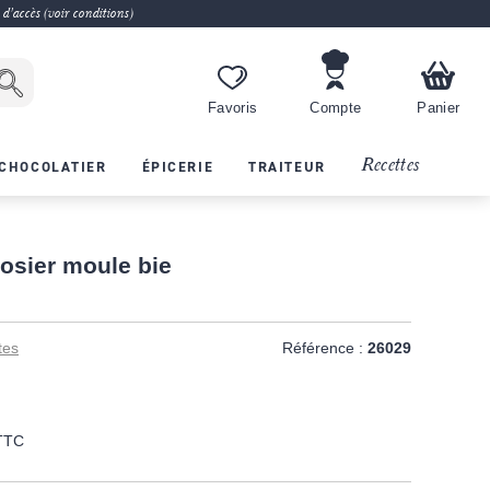
 d'accès (voir conditions)
Favoris
Compte
Panier
Recettes
CHOCOLATIER
ÉPICERIE
TRAITEUR
osier moule bie
tes
Référence :
26029
TTC