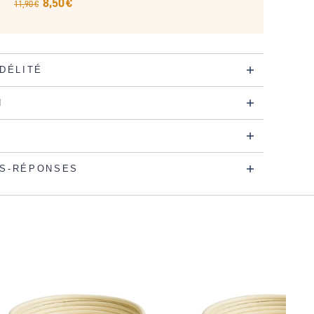
8,50 €
11,90 €
IDÉLITÉ
N
S-RÉPONSES