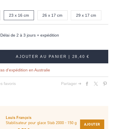
23 x 16 cm
26 x 17 cm
29 x 17 cm
élai de 2 à 3 jours + expédition
AJOUTER AU PANIER |
28,40 €
as d'expédition en Australie
s favoris
Partager ➔
Louis François
Stabilisateur pour glace Stab 2000 - 150 g
AJOUTER