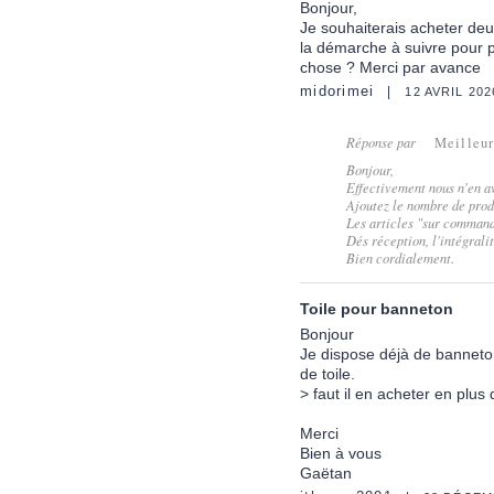
Bonjour,
Je souhaiterais acheter de
la démarche à suivre pour 
chose ? Merci par avance
midorimei
12 AVRIL 202
Réponse par
Meilleu
Bonjour,
Effectivement nous n'en av
Ajoutez le nombre de produ
Les articles "sur commande
Dés réception, l'intégral
Bien cordialement.
Toile pour banneton
Bonjour
Je dispose déjà de banneton
de toile.
> faut il en acheter en plus d
Merci
Bien à vous
Gaëtan