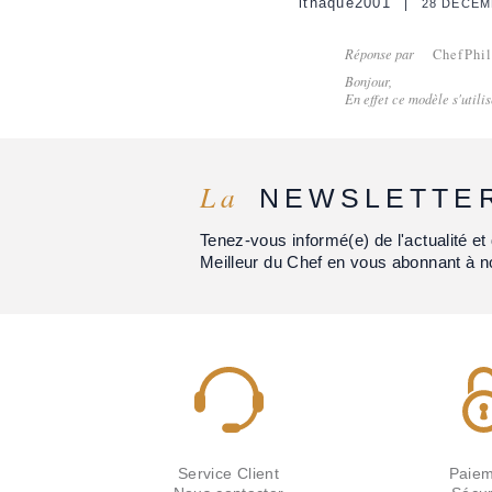
ithaque2001
28 DÉCEM
Réponse par
ChefPhi
Bonjour,
En effet ce modèle s'utilis
La
NEWSLETTE
Tenez-vous informé(e) de l'actualité 
Meilleur du Chef en vous abonnant à n
Service Client
Paiem