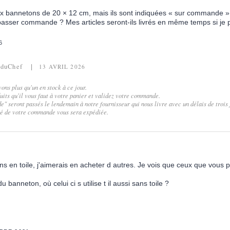
ux bannetons de 20 × 12 cm, mais ils sont indiquées « sur commande »
passer commande ? Mes articles seront-ils livrés en même temps si je
6
rduChef
13 AVRIL 2026
ons plus qu'un en stock à ce jour.
its qu'il vous faut à votre panier et validez votre commande.
" seront passés le lendemain à notre fournisseur qui nous livre avec un délais de trois 
ité de votre commande vous sera expédiée.
s en toile, j'aimerais en acheter d autres. Je vois que ceux que vous 
u banneton, où celui ci s utilise t il aussi sans toile ?