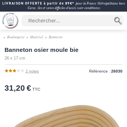
LIVRAISON OFFERTE à partir de 89€*
pour la France Métropolitaine hors
Corse, îles et zones difficiles d'accès (voir conditions)
Boulangerie
Matériel
Banneton
Banneton osier moule bie
26 x 17 cm
2
notes
Référence :
26030
31,20 €
TTC