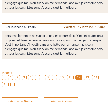
n'engage que moi bien sûr. Si on me demande mon avis je conseille novy,
et tous les cuisinistes sont d'accord c'est la meilleure.
Re: lacanche ou godin
violettes
-
19 janv. 2007 09:00
personnellement je ne supporte pas les odeurs de cuisine, et quand on a
un piano et bien on cuisine beaucoup. alors pour ma part je trouve que
c'est important d'investir dans une hotte performante, mais cela
n'engage que moi bien sûr. Si on me demande mon avis je conseille novy,
et tous les cuisinistes sont d'accord c'est la meilleure.
Pages :
‹
1
2
3
4
5
...
8
9
10
11
12
13
14
15
›
Index de ce thème
Liste des thèmes