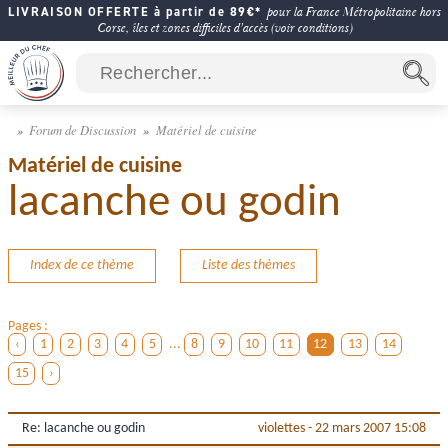
LIVRAISON OFFERTE à partir de 89€*
pour la France Métropolitaine hors
Corse, îles et zones difficiles d'accès (voir conditions)
Forum de Discussion
Matériel de cuisine
Matériel de cuisine
lacanche ou godin
Index de ce thème
Liste des thèmes
Pages :
‹
1
2
3
4
5
...
8
9
10
11
12
13
14
15
›
Re: lacanche ou godin
violettes
-
22 mars 2007 15:08