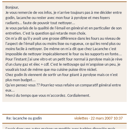
Bonjour,
Je vous remercie de vos infos, je n'arrive toujours pas à me décider entre
godin, lacanche ou rester avec mon four à pyrolyse et mes foyers
radiants... faute de pouvoir tout nettoyer...
Je vous parlais de la qualité de l'émail en général et en particulier de son
entretien. C'est la question qui retarde mon choix.
On m'a dit qu'il y avait une grosse différence dans les fours au niveau de
l'aspect de l'émail plus ou moins lisse ou rugueux, ce qui les rend plus ou
moins facile à nettoyer. De même on m'a dit que chez Lacanche c'est
impossible de nettoyer impécablement le four ou les supports en fonte...
Pour l'instant j'ai une vitro et un petit four normal à pyrolyse mais je rève
d'un cluny gaz et élec + cdf. C'est le nettoyage qui m'angoisse un peu, je
voudrais tout de même que ma cuisine puisse être nickel.
Chez godin ils viennent de sortir un four géant à pyrolyse mais ce n'est
plus mon budget...
Qu'en pensez-vous ?? Pourriez-vous refaire un comparatif général entre
eux...
Merci du temps que vous m'accordez. Cordialement.
Re: lacanche ou godin
violettes
-
22 mars 2007 10:37