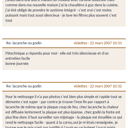
j'avais dans une autre maison un modèle avec turbine dissociée mais
comme dans ma nouvelle maison j'ai la chaudière à gaz dans la cuisine,
j'ai été obligé de prendre le système intégré - c'est vrai c'est moins
puissant mais tout aussi silencieux - je lave les filtres plus souvent c'est
tout
Re: lacanche ou godin
violettes
-
22 mars 2007 10:33
FStechnique a répondu pour moi - elle est très silencieuse et d'un
entretien facile
bonne journée
Re: lacanche ou godin
violettes
-
22 mars 2007 10:32
Pour le nettoyage il n'a pas photos c'est bien plus simple et rapide tout se
démonte c'est super - par contre je trouve l'inox fin par rapport à
lacanche de même que la plaque coup de feu, chez lacanche la chaleur
est diffusée lentement la plaque est plus épaisse, chez godin la fonte est
plus fine donc il faut surveiller son mijotage - la plaque est émaillée ce qui
rend le nettoyage facile - quant à la cornu,oui je m'étais renseignée, je
trouve que le prix n'est pas justifié si j'avais eu ce bubget j'aurai prisla