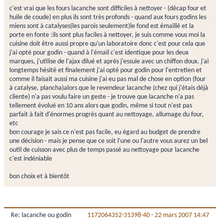
c'est vrai que les fours lacanche sont difficiles à nettoyer - (décap four et
huile de coude) en plus ils sont très profonds - quand aux fours godins les
miens sont à catalyses(les parois seulement)le fond est émaillé et la
porte en fonte :ils sont plus faciles à nettoyer, je suis comme vous moi la
cuisine doit être aussi propre qu'un laboratoire donc c'est pour cela que
j'ai opté pour godin - quand à l'émail c'est identique pour les deux
marques, j'utilise de l'ajax dilué et après j'essuie avec un chiffon doux. j'ai
longtemps hésité et finalement j'ai opté pour godin pour l'entretien et
comme il faisait aussi ma cuisine j'ai eu pas mal de chose en option (four
à catalyse, plancha)alors que le revendeur lacanche (chez qui j'étais déjà
cliente) n'a pas voulu faire un geste - je trouve que lacanche n'a pas
tellement évolué en 10 ans alors que godin, même si tout n'est pas
parfait à fait d'énormes progrès quant au nettoyage, allumage du four,
etc
bon courage je sais ce n'est pas facile, eu égard au budget de prendre
une décision - mais je pense que ce soit l'une ou l'autre vous aurez un bel
outil de cuisson avec plus de temps passé au nettoyage pour lacanche
c'est indéniable
bon choix et à bientôt
Re: lacanche ou godin
1172064352-31398-40
-
22 mars 2007 14:47