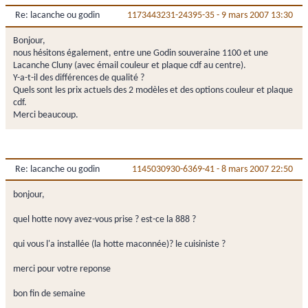
Re: lacanche ou godin
1173443231-24395-35
-
9 mars 2007 13:30
Bonjour,
nous hésitons également, entre une Godin souveraine 1100 et une
Lacanche Cluny (avec émail couleur et plaque cdf au centre).
Y-a-t-il des différences de qualité ?
Quels sont les prix actuels des 2 modèles et des options couleur et plaque
cdf.
Merci beaucoup.
Re: lacanche ou godin
1145030930-6369-41
-
8 mars 2007 22:50
bonjour,
quel hotte novy avez-vous prise ? est-ce la 888 ?
qui vous l'a installée (la hotte maconnée)? le cuisiniste ?
merci pour votre reponse
bon fin de semaine