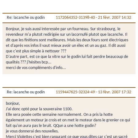
Re: lacanche ou godin
1172064352-31398-40
-
21 févr. 2007 14:32
Bonjour, je suis aussi interessée par un fourneau. Sur strasbourg, le
revendeur m'a plutot redirigée sur un lacornufé plutot que lacanche. Il
dit que les finitions sont meilleures. Mais les deux fours sont électriques
et d'après vos infos il vaut mieux avoir un élec et un au gaz. Il dit aussi
que c'est plus simple à nettoyer ???
D'autre part, est ce que la vitre sur le godin lui fait perdre beaucoup de
qualités ??? j'hésites bcp...
merci de vos compléments d'info...
Re: lacanche ou godin
1159447625-32324-49
-
13 févr. 2007 17:32
bonjour,
J'ai donc opté pour la souveraine 1100.
Elle sera posée cette semaine normalement. On a pris la hotte
également un moteur je crois et on met le moteur dans le grenier ce qui
fait qu'on aura pas le bruit. QQun a une hotte godin?
je vous donnerai des nouvelles.
Merci Violettes c'est bien rassurant ce que vous dites car c'est un sacré