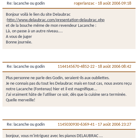
Re: lacanche ou godin
rogerlanzac
-
18 août 2006 09:18
Bonjour voilà le lien du site Delaubrac
:
http://www.delaubrac.com/presentation-delaubrac.php
et de la bouche même de mon revendeur Lacanche :
Là, on passe à un autre niveau....
A vous de juger
Bonne journée.
Re: lacanche ou godin
1144145670-4852-22
-
18 août 2006 08:42
Plus personne ne parle des Godin, seraient-ils aux oubliettes.
Je ne connais pas du tout les Delaubrac mais en tout cas, nous avons reçu
notre Lacanche (Fontenay) hier et il est magnifique...
J'ai vraiment hâte de l'utiliser ce soir, dès que la cuisine sera terminée.
Quelle merveille!
Re: lacanche ou godin
1145030930-6369-41
-
17 août 2006 23:27
bonjour, vous m'intriguez avec les pianos DELAUBRAC ...