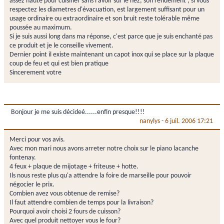
assez haute pour cuisiner sans l'avoir sur le nez, son rendement , si vous
respectez les diametres d'évacuation, est largement suffisant pour un
usage ordinaire ou extraordinaire et son bruit reste tolérable même
poussée au maximum.
Si je suis aussi long dans ma réponse, c'est parce que je suis enchanté pas
ce produit et je le conseille vivement.
Dernier point il existe maintenant un capot inox qui se place sur la plaque
coup de feu et qui est bien pratique
Sincerement votre
Bonjour je me suis décideé......enfin presque!!!!
nanylys
-
6 juil. 2006 17:21
Merci pour vos avis.
Avec mon mari nous avons arreter notre choix sur le piano lacanche
fontenay.
4 feux + plaque de mijotage + friteuse + hotte.
Ils nous reste plus qu'a attendre la foire de marseille pour pouvoir
négocier le prix.
Combien avez vous obtenue de remise?
Il faut attendre combien de temps pour la livraison?
Pourquoi avoir choisi 2 fours de cuisson?
Avec quel produit nettoyer vous le four?