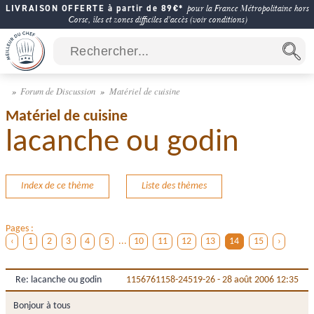
LIVRAISON OFFERTE à partir de 89€*
pour la France Métropolitaine hors
Corse, îles et zones difficiles d'accès (voir conditions)
Forum de Discussion
Matériel de cuisine
Matériel de cuisine
lacanche ou godin
Index de ce thème
Liste des thèmes
Pages :
‹
1
2
3
4
5
...
10
11
12
13
14
15
›
Re: lacanche ou godin
1156761158-24519-26
-
28 août 2006 12:35
Bonjour à tous