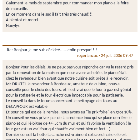
Gaiement le mois de septembre pour commander mon piano a la foire
de marseille.
En ce moment dans le sud il fait trés trés chaud!!!
A bientot et merci
Nanylys
Re: Bonjour je me suis décideé......enfin presque!!!!
rogerlanzac
-
24 juil. 2006 09:47
Bonjour Pour les délais, Je ne peux pas vous répondre car vu le retard pris
par la renovation de la maison que nous avons achetée, le piano était
chez le revendeur bien avant que notre cuisine soit prète à le recevoir.
Mr DRUTEL le revendeur à Bordeaux, amateur de cuisine, nous a
conseillé pour le choix des fours, et il est vrai que le four à gaz est génial
pour la rotisserie et le four électrique impeccable pour la patisserie.
Le conseil lu dans le forum concernant le nettoyage des fours au
DECAPFOUR est valable
Et pour ce qui est de la remise, nous avons eu "le prix foire" en gros 10%.
Un conseil ne vous privez pas de la credence inox qui se place derrière le
piano et qui l'éloigne de +/- 5cm du mur et qui favorise la ventilation ( le
four gaz est un vrai four qui chauffe vraiment bien et fort...)
Dernier conseil la hotte Lacanche est vraiment extraordinaire elle est