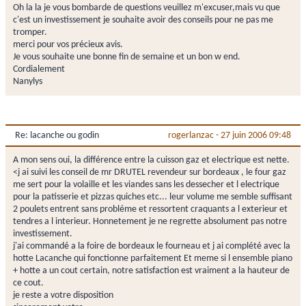
Oh la la je vous bombarde de questions veuillez m'excuser,mais vu que
c'est un investissement je souhaite avoir des conseils pour ne pas me
tromper.
merci pour vos précieux avis.
Je vous souhaite une bonne fin de semaine et un bon w end.
Cordialement
Nanylys
Re: lacanche ou godin
rogerlanzac
-
27 juin 2006 09:48
A mon sens oui, la différence entre la cuisson gaz et electrique est nette.
<j ai suivi les conseil de mr DRUTEL revendeur sur bordeaux , le four gaz
me sert pour la volaille et les viandes sans les dessecher et l electrique
pour la patisserie et pizzas quiches etc... leur volume me semble suffisant
2 poulets entrent sans probléme et ressortent craquants a l exterieur et
tendres a l interieur. Honnetement je ne regrette absolument pas notre
investissement.
j'ai commandé a la foire de bordeaux le fourneau et j ai complété avec la
hotte Lacanche qui fonctionne parfaitement Et meme si l ensemble piano
+ hotte a un cout certain, notre satisfaction est vraiment a la hauteur de
ce cout.
je reste a votre disposition