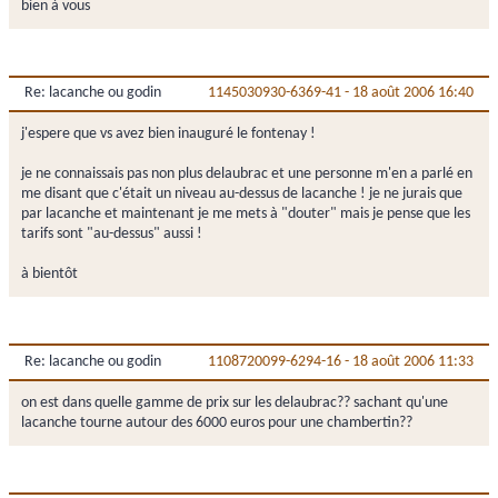
bien à vous
Re: lacanche ou godin
1145030930-6369-41
-
18 août 2006 16:40
j'espere que vs avez bien inauguré le fontenay !
je ne connaissais pas non plus delaubrac et une personne m'en a parlé en
me disant que c'était un niveau au-dessus de lacanche ! je ne jurais que
par lacanche et maintenant je me mets à "douter" mais je pense que les
tarifs sont "au-dessus" aussi !
à bientôt
Re: lacanche ou godin
1108720099-6294-16
-
18 août 2006 11:33
on est dans quelle gamme de prix sur les delaubrac?? sachant qu'une
lacanche tourne autour des 6000 euros pour une chambertin??