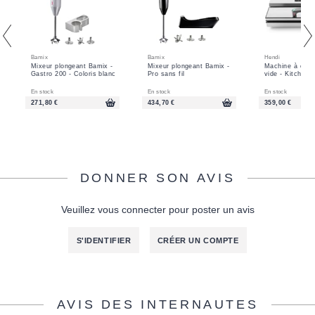
Bamix
Bamix
Hendi
Mixeur plongeant Bamix -
Mixeur plongeant Bamix -
Machine à emba
Gastro 200 - Coloris blanc
Pro sans fil
vide - Kitchen 
En stock
En stock
En stock
271,80 €
434,70 €
359,00 €
DONNER SON AVIS
Veuillez vous connecter pour poster un avis
S'IDENTIFIER
CRÉER UN COMPTE
AVIS DES INTERNAUTES