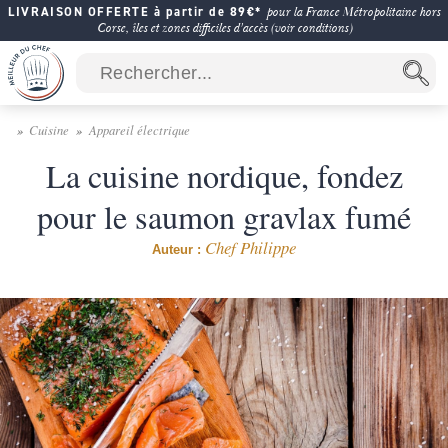
LIVRAISON OFFERTE à partir de 89€*
pour la France Métropolitaine hors
Corse, îles et zones difficiles d'accès (voir conditions)
Cuisine
Appareil électrique
La cuisine nordique, fondez
pour le saumon gravlax fumé
Chef Philippe
Auteur :