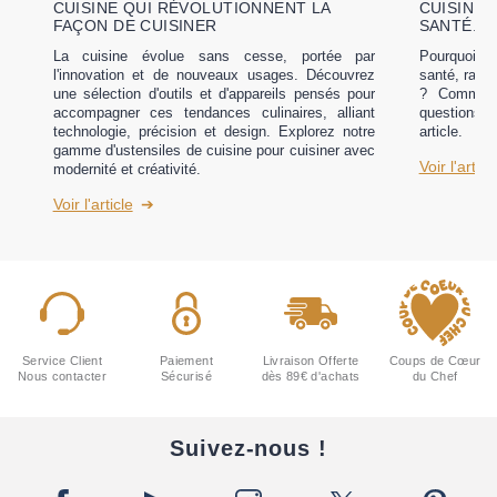
CUISINE QUI RÉVOLUTIONNENT LA
CUISINE 
FAÇON DE CUISINER
SANTÉ...
La cuisine évolue sans cesse, portée par
Pourquoi l
l'innovation et de nouveaux usages. Découvrez
santé, rapid
une sélection d'outils et d'appareils pensés pour
? Comment
accompagner ces tendances culinaires, alliant
questions 
technologie, précision et design. Explorez notre
article.
gamme d'ustensiles de cuisine pour cuisiner avec
Voir l'articl
modernité et créativité.
Voir l'article
Service Client
Paiement
Livraison Offerte
Coups de Cœur
Nous contacter
Sécurisé
dès 89€ d'achats
du Chef
Suivez-nous !