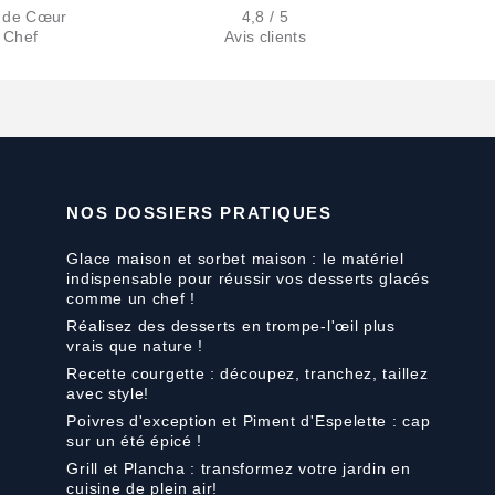
 de Cœur
4,8 / 5
 Chef
Avis clients
NOS DOSSIERS PRATIQUES
Glace maison et sorbet maison : le matériel
indispensable pour réussir vos desserts glacés
comme un chef !
Réalisez des desserts en trompe-l'œil plus
vrais que nature !
Recette courgette : découpez, tranchez, taillez
avec style!
Poivres d'exception et Piment d'Espelette : cap
sur un été épicé !
Grill et Plancha : transformez votre jardin en
cuisine de plein air!