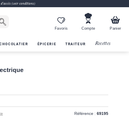
 d'accès (voir conditions)
Favoris
Compte
Panier
Recettes
CHOCOLATIER
ÉPICERIE
TRAITEUR
ectrique
te
Référence :
69195