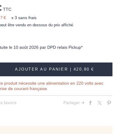
€
TTC
7 €
x 3 sans frais
peut être vendu en dessous du prix affiché.
tuite le 10 août 2026 par DPD relais Pickup*
AJOUTER AU PANIER |
420,80 €
e produit nécessite une alimentation en 220 volts avec
rise de courant française.
s favoris
Partager ➔