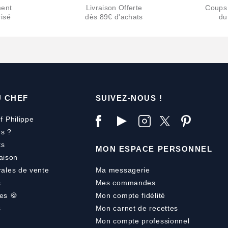
ent
Livraison Offerte
Coups
isé
dès 89€ d'achats
du
U CHEF
SUIVEZ-NOUS !
f Philippe
s ?
ts
MON ESPACE PERSONNEL
aison
rales de vente
Ma messagerie
s
Mes commandes
es 🍪
Mon compte fidélité
s
Mon carnet de recettes
Mon compte professionnel