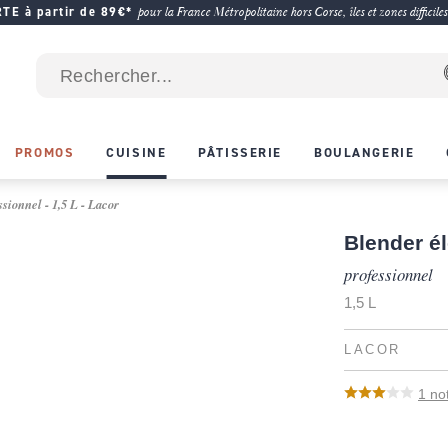
E à partir de 89€*
pour la France Métropolitaine hors Corse, îles et zones difficiles
PROMOS
CUISINE
PÂTISSERIE
BOULANGERIE
sionnel - 1,5 L - Lacor
Blender él
professionnel
1,5 L
LACOR
1
no