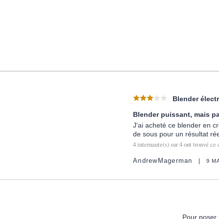
Blender électr
Blender puissant, mais p
J'ai acheté ce blender en cr
de sous pour un résultat ré
4
internaute(s) sur
4
ont trouvé ce 
AndrewMagerman
9 M
Pour poser 