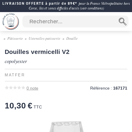
LIVRAISON OFFERTE à partir de 89€*
pour la France Métropolitaine hors
Corse, îles et zones difficiles d'accès (voir conditions)
Pâtisserie
Ustensiles patisserie
Douille
Douilles vermicelli V2
copolyester
MATFER
0
note
Référence :
167171
10,30 €
TTC