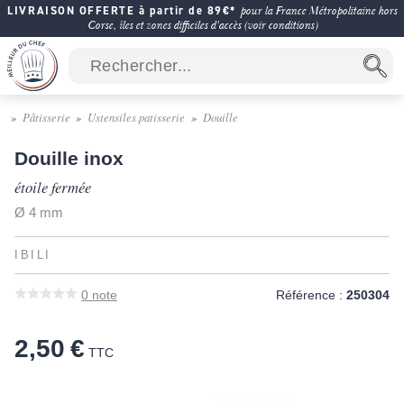
LIVRAISON OFFERTE à partir de 89€*
pour la France Métropolitaine hors
Corse, îles et zones difficiles d'accès (voir conditions)
Pâtisserie
Ustensiles patisserie
Douille
Douille inox
étoile fermée
Ø 4 mm
IBILI
0
note
Référence :
250304
2,50 €
TTC