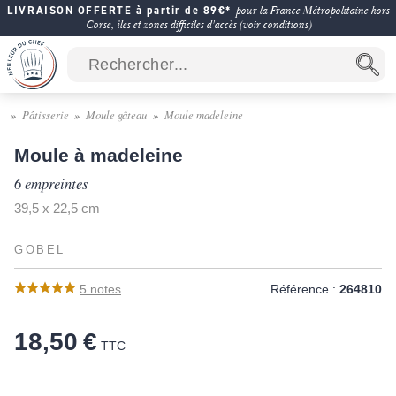
LIVRAISON OFFERTE à partir de 89€*
pour la France Métropolitaine hors
Corse, îles et zones difficiles d'accès (voir conditions)
Pâtisserie
Moule gâteau
Moule madeleine
Moule à madeleine
6 empreintes
39,5 x 22,5 cm
GOBEL
5
notes
Référence :
264810
18,50 €
TTC