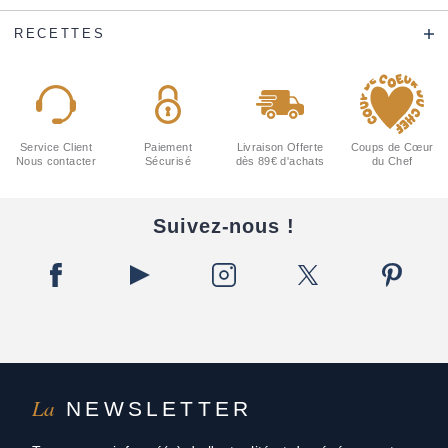
RECETTES
Service Client
Paiement
Livraison Offerte
Coups de Cœur
Nous contacter
Sécurisé
dès 89€ d'achats
du Chef
Suivez-nous !
La
NEWSLETTER