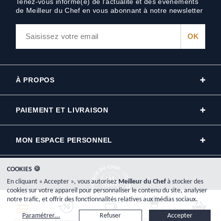
Tenez-vous informé(e) de l'actualité et des événements
de Meilleur du Chef en vous abonnant à notre newsletter
À PROPOS
PAIEMENT ET LIVRAISON
MON ESPACE PERSONNEL
COOKIES 🍪
En cliquant « Accepter », vous autorisez
Meilleur du Chef
à stocker des
cookies sur votre appareil pour personnaliser le contenu du site, analyser
notre trafic, et offrir des fonctionnalités relatives aux médias sociaux.
Copyright © 2000-2026, www.meilleurduchef.com - Tous droits réservés.
Paramétrer...
Refuser
Accepter
Meilleur du Chef est l'enseigne commerciale de la société Plat-Net inscrite au registre du commerce RCS