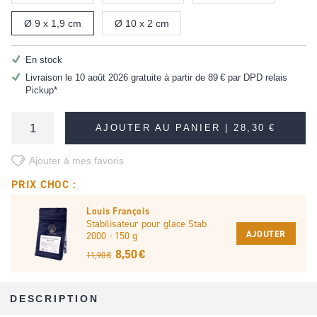
Ø 9 x 1,9 cm
Ø 10 x 2 cm
En stock
Livraison le 10 août 2026 gratuite à partir de
89 €
par DPD relais
Pickup*
AJOUTER AU PANIER |
28,30 €
Ajouter à mes favoris
PRIX CHOC :
Louis François
Stabilisateur pour glace Stab
AJOUTER
2000 - 150 g
8,50 €
11,90 €
DESCRIPTION