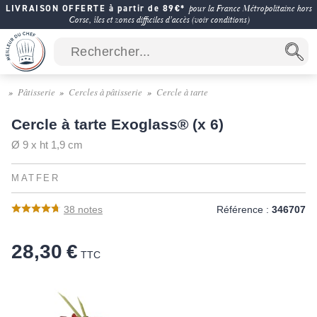
LIVRAISON OFFERTE à partir de 89€*
pour la France Métropolitaine hors
Corse, îles et zones difficiles d'accès (voir conditions)
Pâtisserie
Cercles à pâtisserie
Cercle à tarte
Cercle à tarte Exoglass® (x 6)
Ø 9 x ht 1,9 cm
MATFER
38
notes
Référence :
346707
28,30 €
TTC