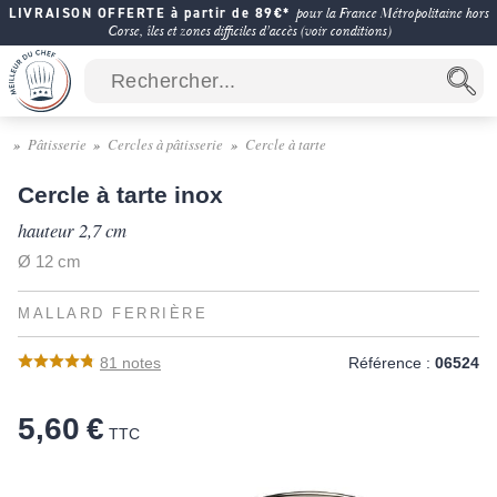
LIVRAISON OFFERTE à partir de 89€*
pour la France Métropolitaine hors
Corse, îles et zones difficiles d'accès (voir conditions)
Pâtisserie
Cercles à pâtisserie
Cercle à tarte
Cercle à tarte inox
hauteur 2,7 cm
Ø 12 cm
MALLARD FERRIÈRE
81
notes
Référence :
06524
5,60 €
TTC