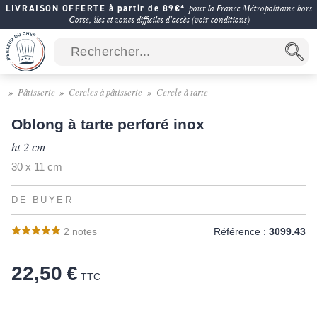
LIVRAISON OFFERTE à partir de 89€*
pour la France Métropolitaine hors
Corse, îles et zones difficiles d'accès (voir conditions)
Pâtisserie
Cercles à pâtisserie
Cercle à tarte
Oblong à tarte perforé inox
ht 2 cm
30 x 11 cm
DE BUYER
2
notes
Référence :
3099.43
22,50 €
TTC