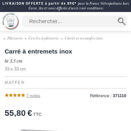
LIVRAISON OFFERTE à partir de 89€*
pour la France Métropolitaine hors
Corse, îles et zones difficiles d'accès (voir conditions)
Pâtisserie
Cercles à pâtisserie
Carrés et rectangles inox
Carré à entremets inox
ht 3,5 cm
33 x 33 cm
MATFER
7
notes
Référence :
371110
55,80 €
TTC