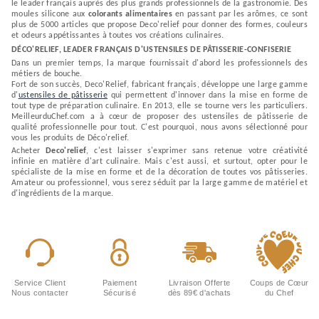
le leader français auprès des plus grands professionnels de la gastronomie. Des
moules silicone aux
colorants alimentaires
en passant par les arômes, ce sont
plus de 5000 articles que propose Deco'relief pour donner des formes, couleurs
et odeurs appétissantes à toutes vos créations culinaires.
DÉCO'RELIEF, LEADER FRANÇAIS D'USTENSILES DE PÂTISSERIE-CONFISERIE
Dans un premier temps, la marque fournissait d'abord les professionnels des
métiers de bouche.
Fort de son succès, Deco'Relief, fabricant français, développe une large gamme
d'
ustensiles de pâtisserie
qui permettent d'innover dans la mise en forme de
tout type de préparation culinaire. En 2013, elle se tourne vers les particuliers.
MeilleurduChef.com a à cœur de proposer des ustensiles de pâtisserie de
qualité professionnelle pour tout. C'est pourquoi, nous avons sélectionné pour
vous les produits de Déco'relief.
Acheter
Deco'relief
, c'est laisser s'exprimer sans retenue votre créativité
infinie en matière d'art culinaire. Mais c'est aussi, et surtout, opter pour le
spécialiste de la mise en forme et de la décoration de toutes vos pâtisseries.
Amateur ou professionnel, vous serez séduit par la large gamme de matériel et
d'ingrédients de la marque.
Service Client
Paiement
Livraison Offerte
Coups de Cœur
Nous contacter
Sécurisé
dès 89€ d'achats
du Chef