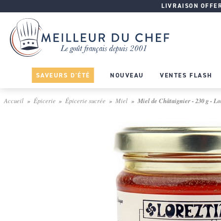
LIVRAISON OFFERT
SAVEURS D'ÉTÉ
NOUVEAU
VENTES FLASH
Accueil
Épicerie
Épicerie sucrée
Miel
Miel de Châtaignier - 230 g - Lo