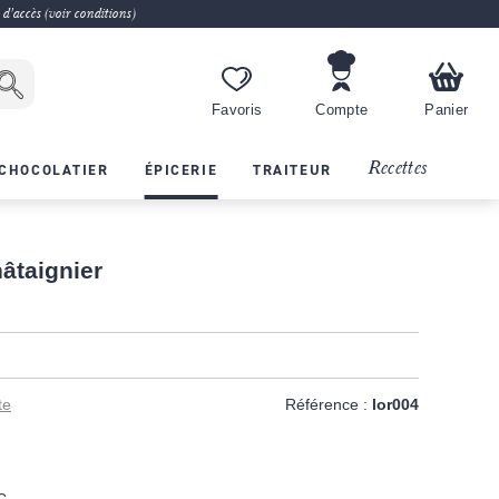
 d'accès (voir conditions)
Favoris
Compte
Panier
Recettes
CHOCOLATIER
ÉPICERIE
TRAITEUR
âtaignier
te
Référence :
lor004