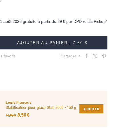
C
11 août 2026 gratuite à partir de
89 €
par DPD relais Pickup*
AJOUTER AU PANIER |
7,60 €
s favoris
Partager ➔
Louis François
Stabilisateur pour glace Stab 2000 - 150 g
AJOUTER
8,50 €
11,90 €