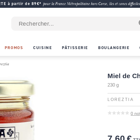
E à partir de 89€*
pour la France Métropolitaine hors Corse, îles et zones difficiles
PROMOS
CUISINE
PÂTISSERIE
BOULANGERIE
reztia
Miel de Ch
230 g
LOREZTIA
0
no
7,60 €