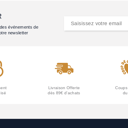
R
et des événements de
otre newsletter
ent
Livraison Offerte
Coups
isé
dès 89€ d'achats
du