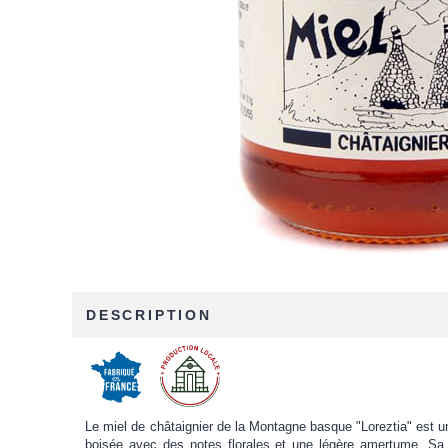
DESCRIPTION
Le miel de châtaignier de la Montagne basque "Loreztia" est un 
boisée avec des notes florales et une légère amertume. Sa 