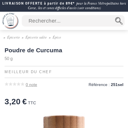
LIVRAISON OFFERTE à partir de 89€*
pour la France Métropolitaine hors
Corse, îles et zones difficiles d'accès (voir conditions)
Épicerie
Épicerie salée
Épice
Poudre de Curcuma
50 g
MEILLEUR DU CHEF
0
note
Référence :
251sel
3,20 €
TTC