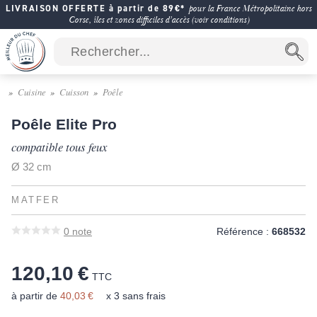
LIVRAISON OFFERTE à partir de 89€*
pour la France Métropolitaine hors
Corse, îles et zones difficiles d'accès (voir conditions)
Cuisine
Cuisson
Poêle
Poêle Elite Pro
compatible tous feux
Ø 32 cm
MATFER
0
note
Référence :
668532
120,10 €
TTC
à partir de
40,03 €
x 3 sans frais