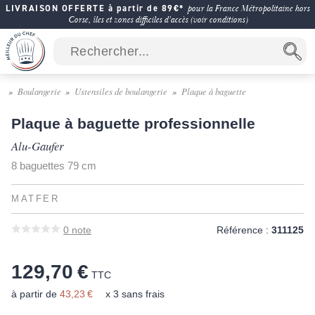
LIVRAISON OFFERTE à partir de 89€*
pour la France Métropolitaine hors
Corse, îles et zones difficiles d'accès (voir conditions)
Boulangerie
Ustensiles de boulangerie
Plaque à baguette
Plaque à baguette professionnelle
Alu-Gaufer
8 baguettes 79 cm
MATFER
0
note
Référence :
311125
129,70 €
TTC
à partir de
43,23 €
x 3 sans frais