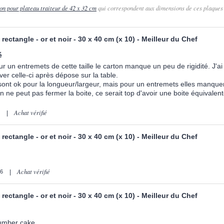
on pour plateau traiteur de 42 x 32 cm
qui correspondent aux dimensions de ces plaques 
rectangle - or et noir - 30 x 40 cm (x 10) - Meilleur du Chef
é
r un entremets de cette taille le carton manque un peu de rigidité. J'ai
er celle-ci après dépose sur la table.
 sont ok pour la longueur/largeur, mais pour un entremets elles manq
 ne peut pas fermer la boite, ce serait top d'avoir une boite équivalen
Achat vérifié
6
rectangle - or et noir - 30 x 40 cm (x 10) - Meilleur du Chef
Achat vérifié
26
rectangle - or et noir - 30 x 40 cm (x 10) - Meilleur du Chef
number cake.