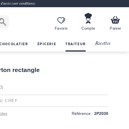
 d'accès (voir conditions)
Favoris
Compte
Panier
Recettes
CHOCOLATIER
ÉPICERIE
TRAITEUR
rton rectangle
0)
U CHEF
otes
Référence :
2P2030