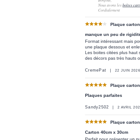
Bonjour,
Nous avons les
boîtes cart
Cordialement
Plaque carton 
manque un peu de rigidit
Format intéressant mais pou
une plaque dessous et enlev
Les boites citées plus haut
des décors pas très hauts on
CremePat
22 JUIN 202
Plaque carton 
Plaques parfaites
Sandy2502
2 AVRIL 20
Plaque carton 
Carton 40cm x 30cm
Parfait pour présenter un 