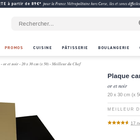
E à partir de 89€*
pour la France Métropolitaine hors Corse, îles et zones difficiles
PROMOS
CUISINE
PÂTISSERIE
BOULANGERIE
- or et noir - 20 x 30 cm (x 50) - Meilleur du Chef
Plaque ca
or et noir
20 x 30 cm (x 5
MEILLEUR D
17
n