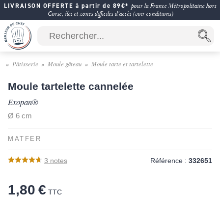
LIVRAISON OFFERTE à partir de 89€*
pour la France Métropolitaine hors
Corse, îles et zones difficiles d'accès (voir conditions)
Pâtisserie
Moule gâteau
Moule tarte et tartelette
Moule tartelette cannelée
Exopan®
Ø 6 cm
MATFER
3
notes
Référence :
332651
1,80 €
TTC