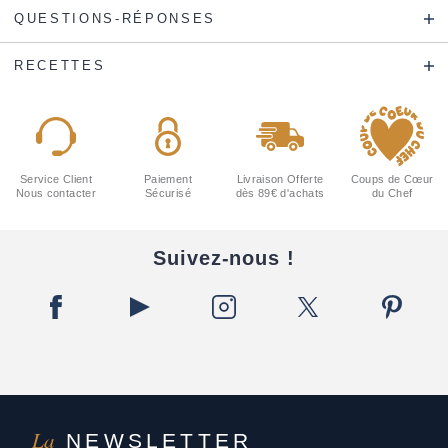
QUESTIONS-RÉPONSES
RECETTES
Service Client
Paiement
Livraison Offerte
Coups de Cœur
Nous contacter
Sécurisé
dès 89€ d'achats
du Chef
Suivez-nous !
La
NEWSLETTER