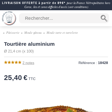
LIVRAISON OFFERTE à partir de 89€*
pour la France Métropolitaine hors
Corse, îles et zones difficiles d'accès (voir conditions)
Pâtisserie
Moule gâteau
Moule tarte et tartelette
Tourtière aluminium
Ø 21,4 cm (x 100)
2
notes
Référence :
18428
25,40 €
TTC