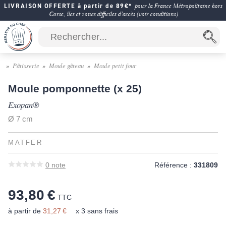
LIVRAISON OFFERTE à partir de 89€*
pour la France Métropolitaine hors
Corse, îles et zones difficiles d'accès (voir conditions)
Pâtisserie
Moule gâteau
Moule petit four
Moule pomponnette (x 25)
Exopan®
Ø 7 cm
MATFER
0
note
Référence :
331809
93,80 €
TTC
à partir de
31,27 €
x 3 sans frais