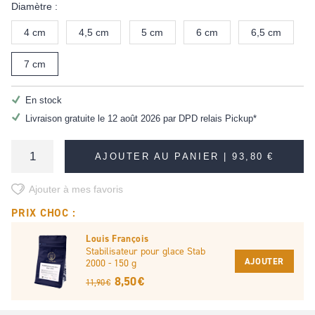
Diamètre :
4 cm
4,5 cm
5 cm
6 cm
6,5 cm
7 cm
En stock
Livraison gratuite le 12 août 2026 par DPD relais Pickup*
AJOUTER AU PANIER |
93,80 €
Ajouter à mes favoris
PRIX CHOC :
Louis François
Stabilisateur pour glace Stab
AJOUTER
2000 - 150 g
8,50 €
11,90 €