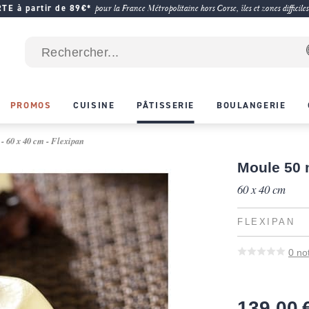
E à partir de 89€*
pour la France Métropolitaine hors Corse, îles et zones difficiles
PROMOS
CUISINE
PÂTISSERIE
BOULANGERIE
- 60 x 40 cm - Flexipan
Moule 50 
60 x 40 cm
FLEXIPAN
0
no
139,00 