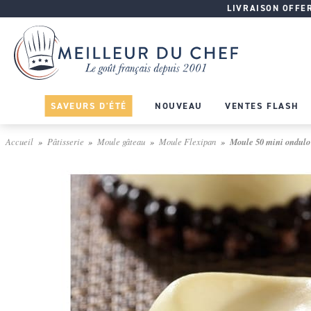
LIVRAISON OFFERT
SAVEURS D'ÉTÉ
NOUVEAU
VENTES FLASH
Accueil
Pâtisserie
Moule gâteau
Moule Flexipan
Moule 50 mini ondulo 