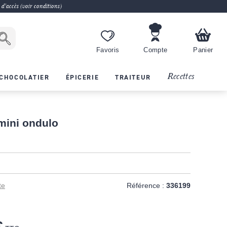
 d'accès (voir conditions)
Favoris
Compte
Panier
Recettes
CHOCOLATIER
ÉPICERIE
TRAITEUR
mini ondulo
te
Référence :
336199
€