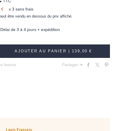
TTC
 €
x 3 sans frais
peut être vendu en dessous du prix affiché.
élai de 3 à 4 jours + expédition
AJOUTER AU PANIER |
139,00 €
s favoris
Partager ➔
Louis François