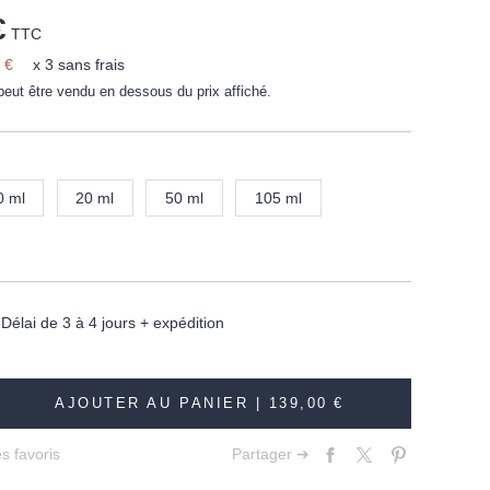
€
TTC
 €
x 3 sans frais
peut être vendu en dessous du prix affiché.
0 ml
20 ml
50 ml
105 ml
élai de 3 à 4 jours + expédition
AJOUTER AU PANIER |
139,00 €
s favoris
Partager ➔