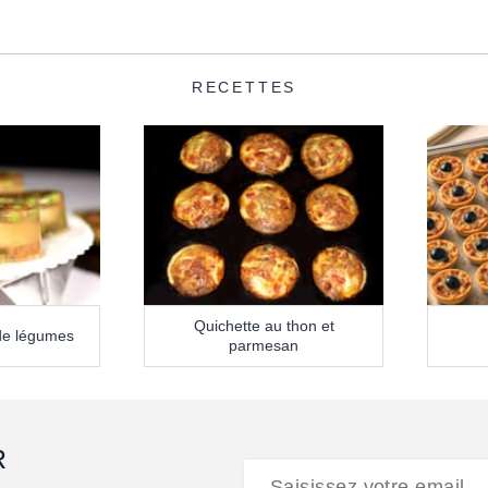
RECETTES
Quichette au thon et
 de légumes
parmesan
R