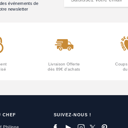
et des événements de
otre newsletter
ent
Livraison Offerte
Coups
isé
dès 89€ d'achats
du
U CHEF
SUIVEZ-NOUS !
f Philippe