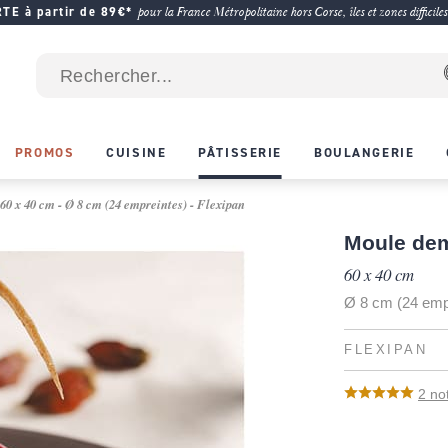
E à partir de 89€*
pour la France Métropolitaine hors Corse, îles et zones difficiles
PROMOS
CUISINE
PÂTISSERIE
BOULANGERIE
60 x 40 cm - Ø 8 cm (24 empreintes) - Flexipan
Moule dem
60 x 40 cm
Ø 8 cm (24 emp
FLEXIPAN
2
no