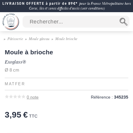
LIVRAISON OFFERTE à partir de 89€*
pour la France Métropolitaine hors
Corse, îles et zones difficiles d'accès (voir conditions)
Pâtisserie
Moule gâteau
Moule brioche
Moule à brioche
Exoglass®
Ø 8 cm
MATFER
0
note
Référence :
345235
3,95 €
TTC