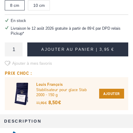
8 cm
10 cm
En stock
Livraison le 12 août 2026 gratuite à partir de
89 €
par DPD relais
Pickup*
AJOUTER AU PANIER |
3,95 €
Ajouter à mes favoris
PRIX CHOC :
Louis François
Stabilisateur pour glace Stab
AJOUTER
2000 - 150 g
8,50 €
11,90 €
DESCRIPTION