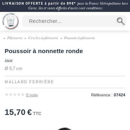
LIVRAISON OFFERTE à partir de 89€*
pour la France Métropolitaine hors
Corse, îles et zones difficiles d'accès (voir conditions)
Pâtisserie
Cercles à pâtisserie
Poussoir à pâtisserie
Poussoir à nonnette ronde
inox
Ø 5,7 cm
MALLARD FERRIÈRE
0
note
Référence :
07424
15,70 €
TTC