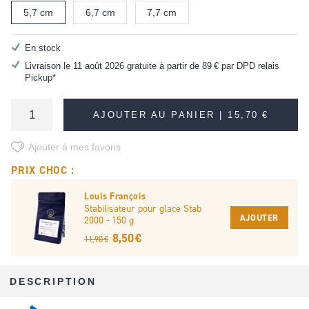
5,7 cm
6,7 cm
7,7 cm
En stock
Livraison le 11 août 2026 gratuite à partir de
89 €
par DPD relais
Pickup*
AJOUTER AU PANIER |
15,70 €
Ajouter à mes favoris
PRIX CHOC :
Louis François
Stabilisateur pour glace Stab
AJOUTER
2000 - 150 g
8,50 €
11,90 €
DESCRIPTION