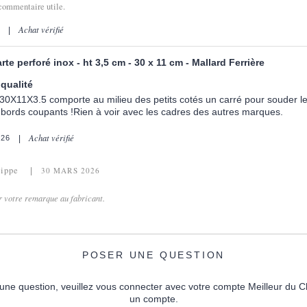
commentaire utile.
Achat vérifié
rte perforé inox - ht 3,5 cm - 30 x 11 cm - Mallard Ferrière
 qualité
30X11X3.5 comporte au milieu des petits cotés un carré pour souder le
 bords coupants !Rien à voir avec les cadres des autres marques.
Achat vérifié
026
lippe
30 MARS 2026
r votre remarque au fabricant.
POSER UNE QUESTION
une question, veuillez vous connecter avec votre compte Meilleur du C
un compte.