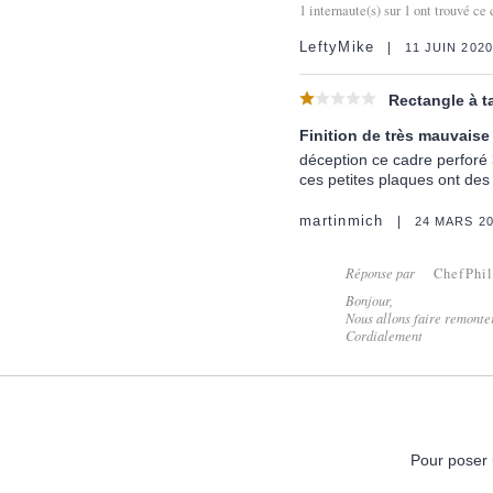
1
internaute(s) sur
1
ont trouvé ce 
LeftyMike
11 JUIN 2020
Rectangle à ta
Finition de très mauvaise
déception ce cadre perforé 
ces petites plaques ont des
martinmich
24 MARS 2
Réponse par
ChefPhi
Bonjour,
Nous allons faire remonte
Cordialement
Pour poser 