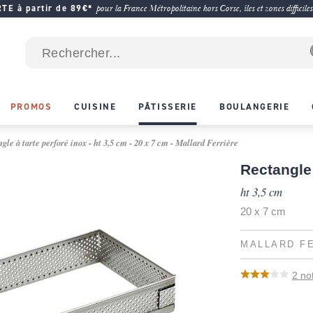
E à partir de 89€*
pour la France Métropolitaine hors Corse, îles et zones difficiles
PROMOS
CUISINE
PÂTISSERIE
BOULANGERIE
gle à tarte perforé inox - ht 3,5 cm - 20 x 7 cm - Mallard Ferrière
Rectangle 
ht 3,5 cm
20 x 7 cm
MALLARD F
2
no