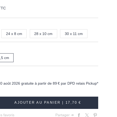
TTC
24 x 8 cm
28 x 10 cm
30 x 11 cm
,5 cm
10 août 2026 gratuite à partir de
89 €
par DPD relais Pickup*
AJOUTER AU PANIER |
17,70 €
s favoris
Partager ➔