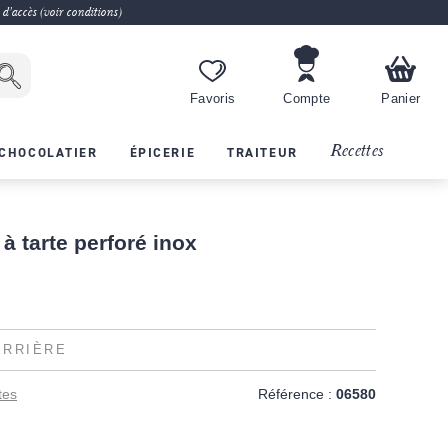
 d'accès (voir conditions)
Favoris
Compte
Panier
Recettes
CHOCOLATIER
ÉPICERIE
TRAITEUR
à tarte perforé inox
ERRIÈRE
tes
Référence :
06580