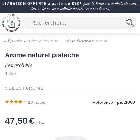
LIVRAISON OFFERTE à partir de 89€*
pour la France Métropolitaine hors
Corse, îles et zones difficiles d'accès (voir conditions)
Épicerie
Arôme alimentaire
Arôme alimentaire naturel
Arôme naturel pistache
hydrosoluble
1 litre
SELECTARÔME
13
notes
Référence :
pist1000
47,50 €
TTC