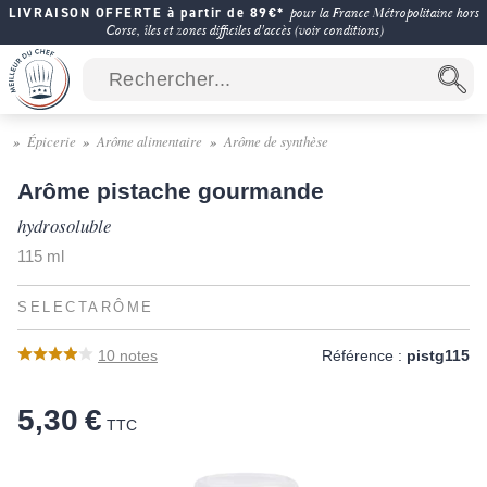
LIVRAISON OFFERTE à partir de 89€*
pour la France Métropolitaine hors
Corse, îles et zones difficiles d'accès (voir conditions)
Épicerie
Arôme alimentaire
Arôme de synthèse
Arôme pistache gourmande
hydrosoluble
115 ml
SELECTARÔME
10
notes
Référence :
pistg115
5,30 €
TTC