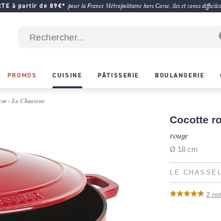
E à partir de 89€*
pour la France Métropolitaine hors Corse, îles et zones difficiles
PROMOS
CUISINE
PÂTISSERIE
BOULANGERIE
 cm - Le Chasseur
Cocotte r
rouge
Ø 18 cm
LE CHASSE
2
no