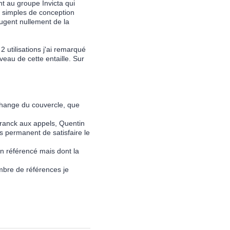
t au groupe Invicta qui
s simples de conception
ugent nullement de la
2 utilisations j'ai remarqué
veau de cette entaille. Sur
échange du couvercle, que
Franck aux appels, Quentin
is permanent de satisfaire le
n référencé mais dont la
mbre de références je