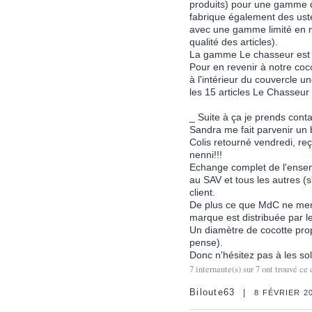
produits) pour une gamme d
fabrique également des uste
avec une gamme limité en mo
qualité des articles).
La gamme Le chasseur est d
Pour en revenir à notre coco
à l'intérieur du couvercle u
les 15 articles Le Chasseur 
_ Suite à ça je prends cont
Sandra me fait parvenir un 
Colis retourné vendredi, reç
nenni!!!
Echange complet de l'ensem
au SAV et tous les autres (s
client.
De plus ce que MdC ne menti
marque est distribuée par l
Un diamètre de cocotte prop
pense).
Donc n'hésitez pas à les solli
7
internaute(s) sur
7
ont trouvé ce 
Biloute63
8 FÉVRIER 2