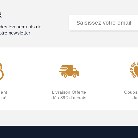
R
et des événements de
otre newsletter
ent
Livraison Offerte
Coups
isé
dès 89€ d'achats
du