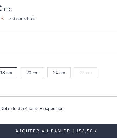
€
TTC
 €
x 3 sans frais
18 cm
20 cm
24 cm
28 cm
élai de 3 à 4 jours + expédition
AJOUTER AU PANIER |
158,50 €