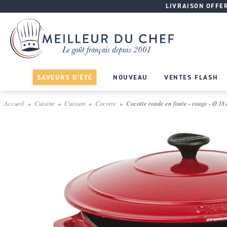
LIVRAISON OFFERT
SAVEURS D'ÉTÉ
NOUVEAU
VENTES FLASH
Accueil
Cuisine
Cuisson
Cocotte
Cocotte ronde en fonte - rouge - Ø 18