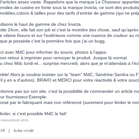
'articles assez vaste. Rappelons que la marque Le Chasseur appartien
nsiles de cuisine en fonte sous la marque Invicta, ce sont des produit
dèles,coloris & tailles pour des tarifs d'entrée de gamme (qui ne préj
isons le haut de gamme de chez Invicta.
tte 24cm, elle fait son job et c'est la moindre des chose, sauf qu'après 
ne vilaine fissure et sur l'extérieure comme une nuance de couleur au ni
que je possède c'est la première fois que j'ai un bugg.
act avec MdC pour informer du soucis, photos à l'appui.
bon retour à imprimer pour renvoyer le produit. Jusque là normal.
u chez Mdc lundi et... surprise mercredi, alors que je m'attendais à l'
ble! Alors je voudrai insister sur la "team" MdC, Sandrine,Sandra ou 
'il y en a d'autres), BRAVO et MERCI pour votre réactivité & votre souc
onne pas sur son site, c'est la possibilité de commander un article no
eur fournisseur.Exemple:
osé par le fabriquant mais non référencé (surement pour limiter le no
citer, si c'est possible MdC le fait!
commentaire utile.
Achat vérifié
018