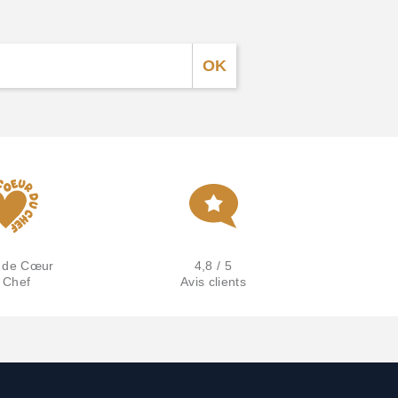
 de Cœur
4,8 / 5
 Chef
Avis clients