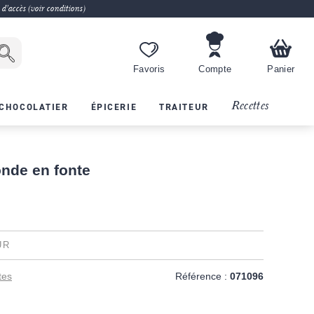
 d'accès (voir conditions)
Favoris
Compte
Panier
Recettes
CHOCOLATIER
ÉPICERIE
TRAITEUR
onde en fonte
UR
tes
Référence :
071096