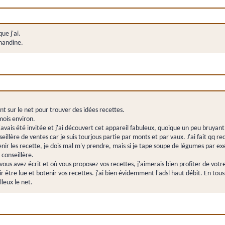
ue j'ai.
mandine.
ant sur le net pour trouver des idées recettes.
mois environ.
 j'avais été invitée et j'ai découvert cet appareil fabuleux, quoique un peu bruyant
llère de ventes car je suis tourjous partie par monts et par vaux. J'ai fait qq recet
nir les recette, je dois mal m'y prendre, mais si je tape soupe de légumes par exemp
 conseillère.
vous avez écrit et où vous proposez vos recettes, j'aimerais bien profiter de vot
 être lue et botenir vos recettes. j'ai bien évidemment l'adsl haut débit. En tous
lleux le net.