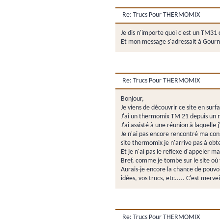
Re: Trucs Pour THERMOMIX
Je dis n'importe quoi c'est un TM31 q
Et mon message s'adressait à Gour
Re: Trucs Pour THERMOMIX
Bonjour,
Je viens de découvrir ce site en surf
J'ai un thermomix TM 21 depuis un 
J'ai assisté à une réunion à laquelle
Je n'ai pas encore rencontré ma consei
site thermomix je n'arrive pas à obte
Et je n'ai pas le reflexe d'appeler ma
Bref, comme je tombe sur le site où 
Aurais-je encore la chance de pouvoir
idées, vos trucs, etc..... C'est mervei
Re: Trucs Pour THERMOMIX