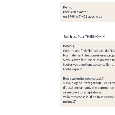
Re moi
Précision exacte :
en 1998 le TM21 avec le va
Re: Trucs Pour THERMOMIX
Bonjour,
Comme une " vieille" adepte du TM, 
Normalement, les conseillères propo
Si vous avez fait une réunion avec 
toutes vos questions au conseiller et 
toute vapeur.
Bon apprentissage.motus17
sur le blog de" tatagâteau", celui de
d'aussi performant, elle commence pa
se mettre aux adaptations.
voilà mes conseils. Il ne faut pas vou
motus17