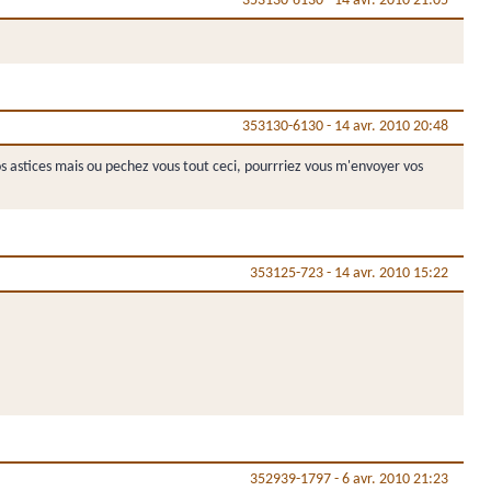
353130-6130
-
14 avr. 2010 21:05
353130-6130
-
14 avr. 2010 20:48
vos astices mais ou pechez vous tout ceci, pourrriez vous m'envoyer vos
353125-723
-
14 avr. 2010 15:22
352939-1797
-
6 avr. 2010 21:23