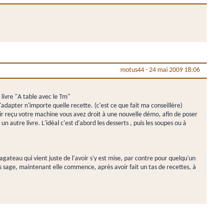
motus44
-
24 mai 2009 18:06
livre "A table avec le Tm"
dapter n'importe quelle recette. (c'est ce que fait ma conseillère)
oir reçu votre machine vous avez droit à une nouvelle démo, afin de poser
un autre livre. L'idéal c'est d'abord les desserts , puis les soupes ou à
agateau qui vient juste de l'avoir s'y est mise, par contre pour quelqu'un
us sage, maintenant elle commence, après avoir fait un tas de recettes, à