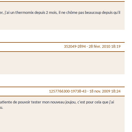
yer, j'ai un thermomix depuis 2 mois, il ne chôme pas beaucoup depuis qu'il
352049-2894
-
28 févr. 2010 18:19
1257766300-19738-43
-
18 nov. 2009 18:24
impatiente de pouvoir tester mon nouveau joujou, c'est pour cela que j'ai
çu.