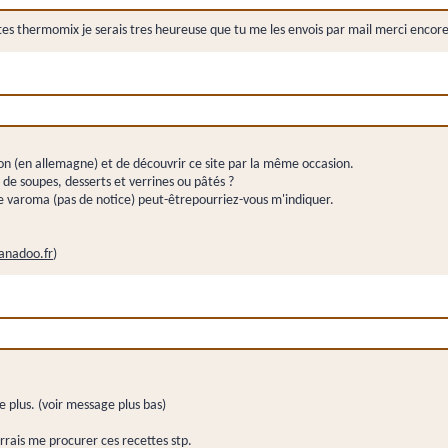
ttes thermomix je serais tres heureuse que tu me les envois par mail merci encore 
on (en allemagne) et de découvrir ce site par la même occasion.
es de soupes, desserts et verrines ou pâtés ?
e varoma (pas de notice) peut-êtrepourriez-vous m'indiquer.
nadoo.fr
)
e plus. (voir message plus bas)
rais me procurer ces recettes stp.