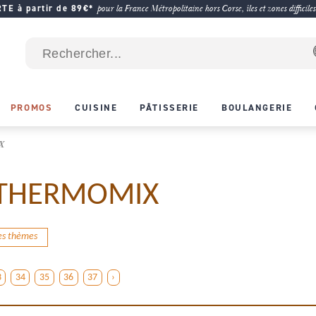
E à partir de 89€*
pour la France Métropolitaine hors Corse, îles et zones difficiles
PROMOS
CUISINE
PÂTISSERIE
BOULANGERIE
X
r THERMOMIX
des thèmes
3
34
35
36
37
›