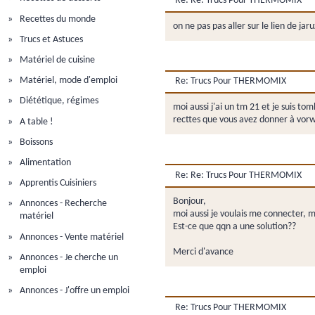
Re: Re: Trucs Pour THERMOMIX
Recettes du monde
on ne pas pas aller sur le lien de jar
Trucs et Astuces
Matériel de cuisine
Matériel, mode d'emploi
Re: Trucs Pour THERMOMIX
Diététique, régimes
moi aussi j'ai un tm 21 et je suis t
recttes que vous avez donner à vorw
A table !
Boissons
Alimentation
Re: Re: Trucs Pour THERMOMIX
Apprentis Cuisiniers
Bonjour,
Annonces - Recherche
moi aussi je voulais me connecter, m
matériel
Est-ce que qqn a une solution??
Annonces - Vente matériel
Merci d'avance
Annonces - Je cherche un
emploi
Annonces - J'offre un emploi
Re: Trucs Pour THERMOMIX