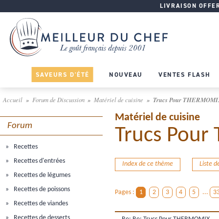
LIVRAISON OFFERT
SAVEURS D'ÉTÉ
NOUVEAU
VENTES FLASH
Accueil
Forum de Discussion
Matériel de cuisine
Trucs Pour THERMOMI
Matériel de cuisine
Forum
Trucs Pou
Recettes
Recettes d'entrées
Index de ce thème
Liste 
Recettes de légumes
Recettes de poissons
Pages :
1
2
3
4
5
...
3
Recettes de viandes
Recettes de desserts