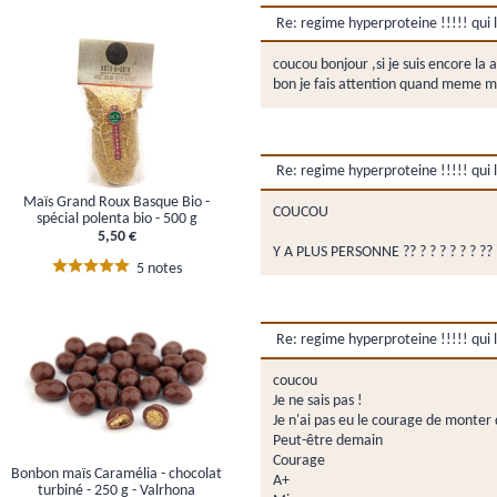
Re: regime hyperproteine !!!!! qui l'
coucou bonjour ,si je suis encore la 
bon je fais attention quand meme mai
Re: regime hyperproteine !!!!! qui l'
Maïs Grand Roux Basque Bio -
COUCOU
spécial polenta bio - 500 g
5,50 €
Y A PLUS PERSONNE ?? ? ? ? ? ? ? ?? ?
5 notes
Re: regime hyperproteine !!!!! qui l'
coucou
Je ne sais pas !
Je n'ai pas eu le courage de monter 
Peut-être demain
Courage
Bonbon maïs Caramélia - chocolat
A+
turbiné - 250 g - Valrhona