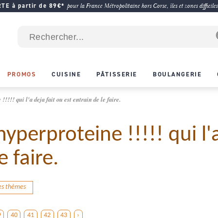
E à partir de 89€*
pour la France Métropolitaine hors Corse, îles et zones difficiles
PROMOS
CUISINE
PÂTISSERIE
BOULANGERIE
!!!! qui l'a deja fait ou est entrain de le faire.
yperproteine !!!!! qui l'a
e faire.
des thèmes
9
40
41
42
43
›