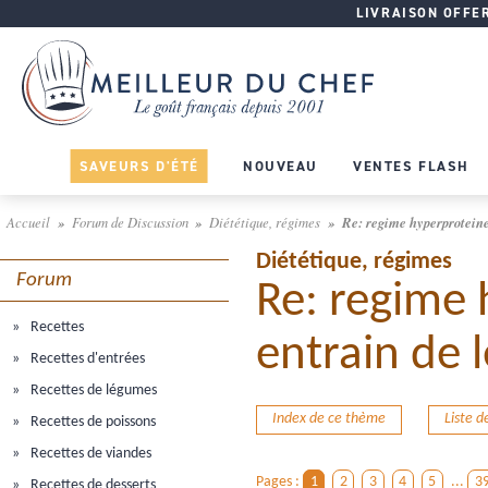
LIVRAISON OFFERT
SAVEURS D'ÉTÉ
NOUVEAU
VENTES FLASH
Accueil
Forum de Discussion
Diététique, régimes
Re: regime hyperproteine !
Diététique, régimes
Forum
Re: regime h
Recettes
entrain de l
Recettes d'entrées
Recettes de légumes
Index de ce thème
Liste 
Recettes de poissons
Recettes de viandes
Pages :
1
2
3
4
5
...
3
Recettes de desserts