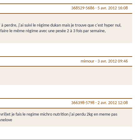
368529-5686
-
5 avr. 2012 16:08
à perdre, j'ai suivi le régime dukan mais je trouve que c'est hyper nul,
t faire le même régime avec une pesée 2 à 3 fois par semaine,
mimour
-
3 avr. 2012 09:46
366398-5798
-
2 avr. 2012 12:08
'avril)et je fais le regime michro nutrition j'ai perdu 2kg en meme pas
canelove