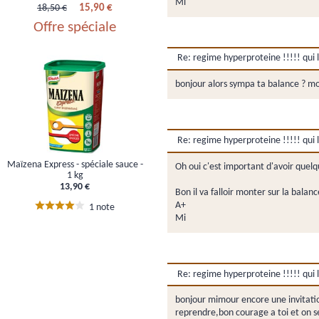
Mi
15,90 €
18,50 €
Offre spéciale
Re: regime hyperproteine !!!!! qui l'
bonjour alors sympa ta balance ? moi
Re: regime hyperproteine !!!!! qui l'
Maïzena Express - spéciale sauce -
Oh oui c'est important d'avoir quel
1 kg
13,90 €
Bon il va falloir monter sur la balan
A+
1 note
Mi
Re: regime hyperproteine !!!!! qui l'
bonjour mimour encore une invitation
reprendre,bon courage a toi et on s