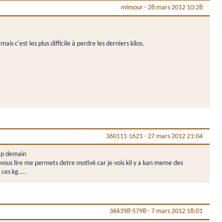
mimour
-
28 mars 2012 10:28
is c'est les plus difficile à perdre les derniers kilos.
360111-1621
-
27 mars 2012 21:04
 ap demain
vous lire me permets detre motivé car je vois kil y a kan meme des
ces kg....
366398-5798
-
7 mars 2012 18:01