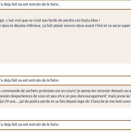
a deja fait ou est entrain de le faire.
e, c'est vrai que ce n'est pas facile de perdre ces foutu kilos !
ns la dizaine infèrieur, ça fait plaisir encore deux avant l'été et ce serai super ma
a deja fait ou est entrain de le faire.
et ma commande de sachets proteines est en cours! je pense les recevoir demain ou
i besoin dexperiences de vous et peu etre un peu dencouragement! mais javoe ke 
ai 29 ans....jai du poid a perde et sa fais depuis lage de 15ans ke je me bats avec 
a deja fait ou est entrain de le faire.