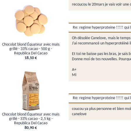
recoucou le 20mars je vais voir une d
Re: regime hyperproteine !!!!! qui l'
Oh désolée Canelove, mais le temps 
J'ai recommancé un hyperprotéiné il y
Chocolat blond Équateur avec maïs
grillé - 33% cacao - 500 g -
Republica Del Cacao
Et toi ne baisse pas les bras, je sais 
18,50 €
Donne moi de tes nouvelles. Pourquoi
A+
Mi
Re: regime hyperproteine !!!!! qui l'
coucou ya plus personne et bien moi 
canelove
Chocolat blond Équateur avec maïs
grillé - 33% cacao - 2,5 kg -
Republica Del Cacao
80,90 €