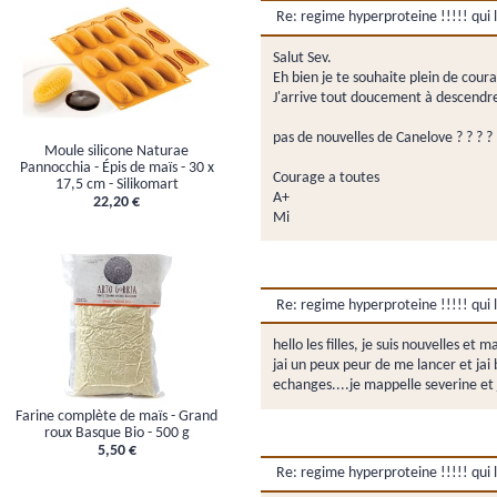
Re: regime hyperproteine !!!!! qui l'
Salut Sev.
Eh bien je te souhaite plein de courag
J'arrive tout doucement à descendre da
pas de nouvelles de Canelove ? ? ? ?
Moule silicone Naturae
Pannocchia - Épis de maïs - 30 x
Courage a toutes
17,5 cm - Silikomart
A+
22,20 €
Mi
Re: regime hyperproteine !!!!! qui l'
hello les filles, je suis nouvelles 
jai un peux peur de me lancer et ja
echanges....je mappelle severine et j
Farine complète de maïs - Grand
roux Basque Bio - 500 g
5,50 €
Re: regime hyperproteine !!!!! qui l'