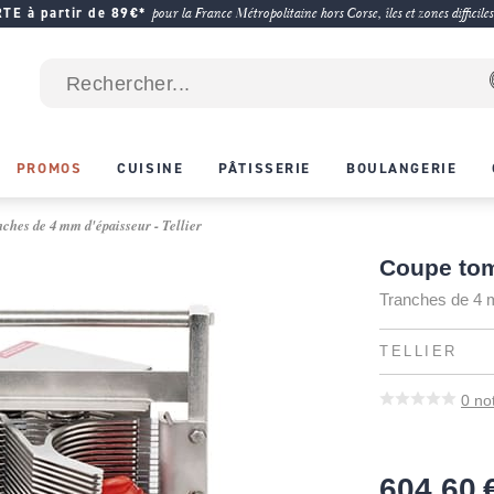
E à partir de 89€*
pour la France Métropolitaine hors Corse, îles et zones difficiles
PROMOS
CUISINE
PÂTISSERIE
BOULANGERIE
ches de 4 mm d'épaisseur - Tellier
Coupe tom
Tranches de 4 
TELLIER
0
no
604,60 