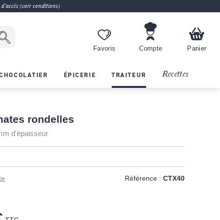
 d'accès (voir conditions)
Favoris
Compte
Panier
Recettes
CHOCOLATIER
ÉPICERIE
TRAITEUR
ates rondelles
mm d'épaisseur
te
Référence :
CTX40
€