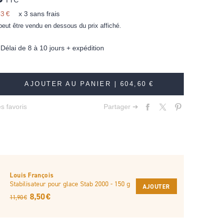
TTC
3 €
x 3 sans frais
peut être vendu en dessous du prix affiché.
élai de 8 à 10 jours + expédition
AJOUTER AU PANIER |
604,60 €
s favoris
Partager ➔
Louis François
Stabilisateur pour glace Stab 2000 - 150 g
AJOUTER
8,50 €
11,90 €