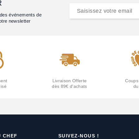
R
et des événements de
otre newsletter
ent
Livraison Offerte
Coups
isé
dès 89€ d'achats
du
U CHEF
SUIVEZ-NOUS !