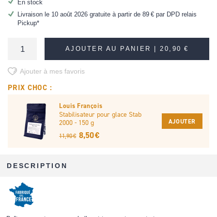
En stock
Livraison le 10 août 2026 gratuite à partir de
89 €
par DPD relais
Pickup*
AJOUTER AU PANIER |
20,90 €
Ajouter à mes favoris
PRIX CHOC :
Louis François
Stabilisateur pour glace Stab
AJOUTER
2000 - 150 g
8,50 €
11,90 €
DESCRIPTION