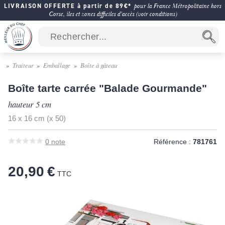
LIVRAISON OFFERTE à partir de 89€*
pour la France Métropolitaine hors
Corse, îles et zones difficiles d'accès (voir conditions)
Traiteur
Emballage
Boîte à gâteau
Boîte tarte carrée "Balade Gourmande"
hauteur 5 cm
16 x 16 cm (x 50)
0
note
Référence :
781761
20,90 €
TTC