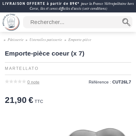
LIVRAISON OFFERTE à partir de 89€*
pour la France Métropolitaine hors
Corse, îles et zones difficiles d'accès (voir conditions)
Pâtisserie
Ustensiles patisserie
Emporte-pièce
Emporte-pièce coeur (x 7)
MARTELLATO
0
note
Référence :
CUT26L7
21,90 €
TTC