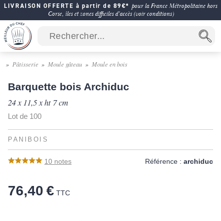
LIVRAISON OFFERTE à partir de 89€*
pour la France Métropolitaine hors
Corse, îles et zones difficiles d'accès (voir conditions)
Pâtisserie
Moule gâteau
Moule en bois
Barquette bois Archiduc
24 x 11,5 x ht 7 cm
Lot de 100
PANIBOIS
10
notes
Référence :
archiduc
76,40 €
TTC