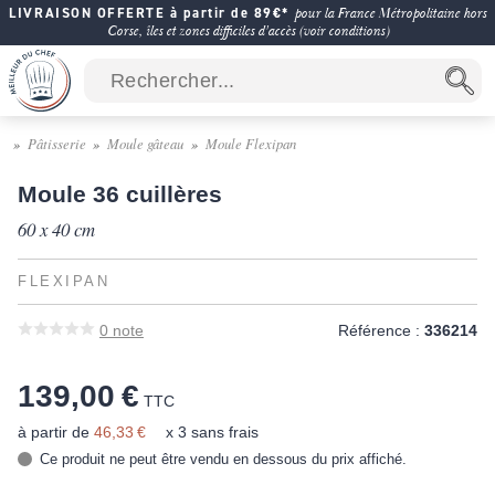
LIVRAISON OFFERTE à partir de 89€*
pour la France Métropolitaine hors
Corse, îles et zones difficiles d'accès (voir conditions)
Pâtisserie
Moule gâteau
Moule Flexipan
Moule 36 cuillères
60 x 40 cm
FLEXIPAN
0
note
Référence :
336214
139,00 €
TTC
à partir de
46,33 €
x 3 sans frais
Ce produit ne peut être vendu en dessous du prix affiché.