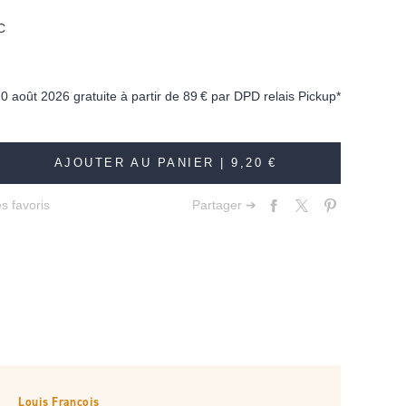
C
10 août 2026 gratuite à partir de
89 €
par DPD relais Pickup*
AJOUTER AU PANIER |
9,20 €
s favoris
Partager ➔
Louis François