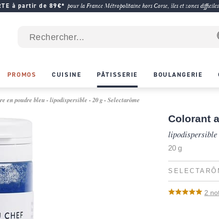
E à partir de 89€*
pour la France Métropolitaine hors Corse, îles et zones difficiles
PROMOS
CUISINE
PÂTISSERIE
BOULANGERIE
e en poudre bleu - lipodispersible - 20 g - Selectarôme
Colorant 
lipodispersible
20 g
SELECTARÔ
2
no