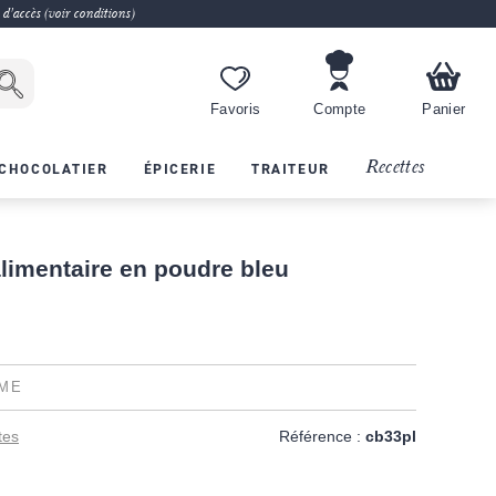
 d'accès (voir conditions)
Favoris
Compte
Panier
Recettes
CHOCOLATIER
ÉPICERIE
TRAITEUR
alimentaire en poudre bleu
ME
tes
Référence :
cb33pl