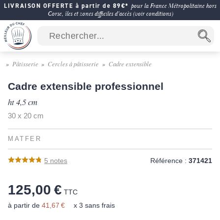
LIVRAISON OFFERTE à partir de 89€*
pour la France Métropolitaine hors
Corse, îles et zones difficiles d'accès (voir conditions)
Pâtisserie
Cercles à pâtisserie
Cadre extensible
Cadre extensible professionnel
ht 4,5 cm
30 x 20 cm
MATFER
5
notes
Référence :
371421
125,00 €
TTC
à partir de
41,67 €
x 3 sans frais